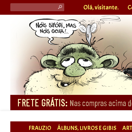
Olá, visitante.
C
s
FRAUZIO
ÁLBUNS, LIVROS E GIBIS
ART