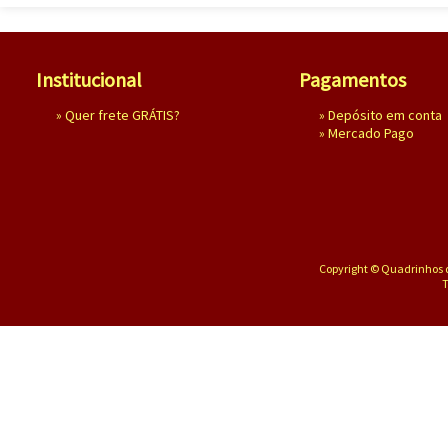
Institucional
Pagamentos
»
Quer frete GRÁTIS?
» Depósito em conta
»
Mercado Pago
Copyright © Quadrinhos d
T