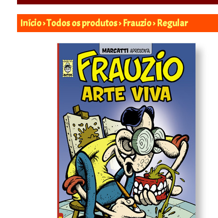
Início
›
Todos os produtos
›
Frauzio
›
Regular