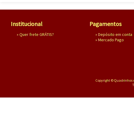
Institucional
Pagamentos
»
Quer frete GRÁTIS?
» Depósito em conta
»
Mercado Pago
Copyright © Quadrinhos d
T