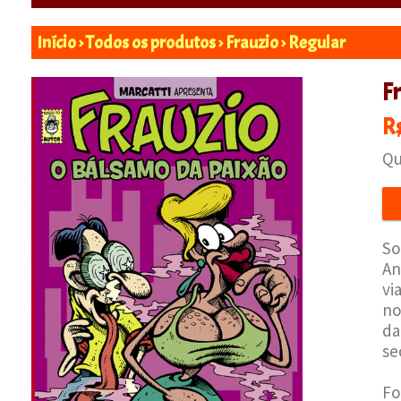
Início
›
Todos os produtos
›
Frauzio
›
Regular
F
R
Qu
So
An
vi
no
da
se
Fo