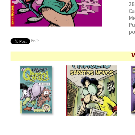
28
Ca
Mi
Pu
po
Pin It
V