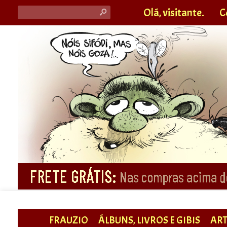
Olá, visitante.
C
s
FRAUZIO
ÁLBUNS, LIVROS E GIBIS
ART