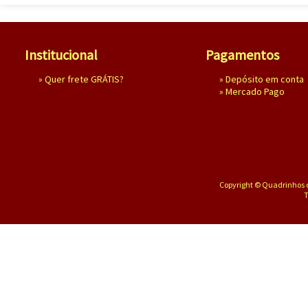
Institucional
Pagamentos
»
Quer frete GRÁTIS?
» Depósito em conta
»
Mercado Pago
Copyright © Quadrinhos d
T