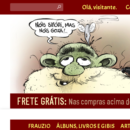
Olá, visitante.
C
s
FRAUZIO
ÁLBUNS, LIVROS E GIBIS
ART