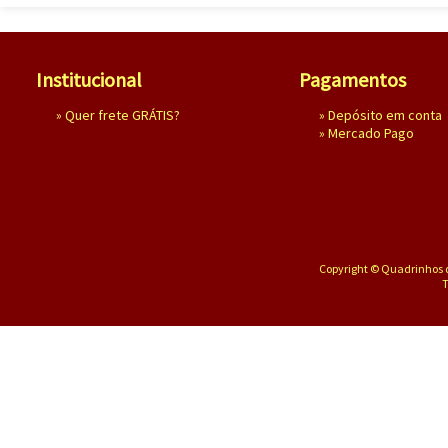
Institucional
Pagamentos
»
Quer frete GRÁTIS?
» Depósito em conta
»
Mercado Pago
Copyright © Quadrinhos d
T