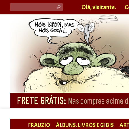
Olá, visitante.
C
s
FRAUZIO
ÁLBUNS, LIVROS E GIBIS
ART