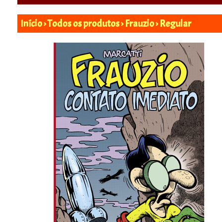
Início
›
Todos os produtos
›
Frauzio
›
Regular