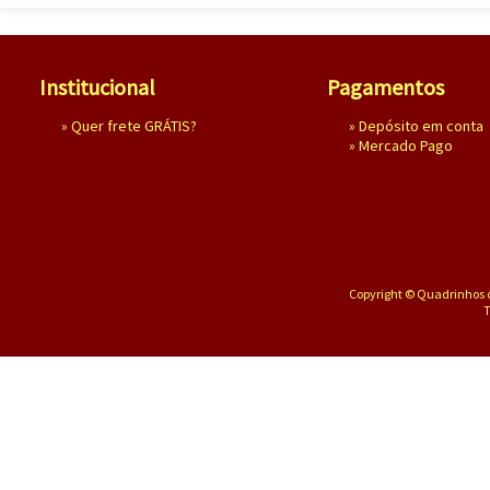
Institucional
Pagamentos
»
Quer frete GRÁTIS?
» Depósito em conta
»
Mercado Pago
Copyright © Quadrinhos d
T