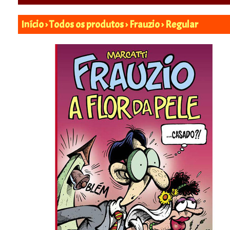
Início
›
Todos os produtos
›
Frauzio
›
Regular