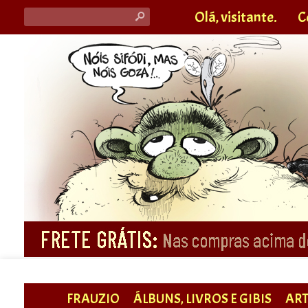
Olá, visitante.
C
s
FRAUZIO
ÁLBUNS, LIVROS E GIBIS
ART