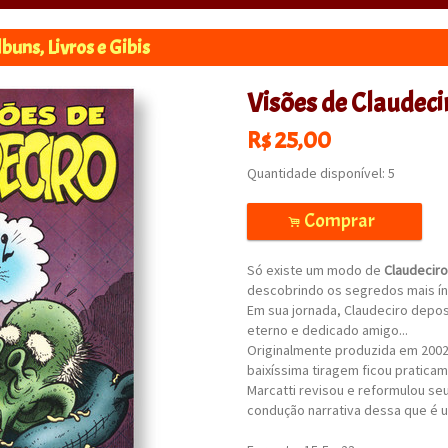
buns, Livros e Gibis
Visões de Claudeci
R$
25,00
Quantidade disponível:
5
Comprar
.
Só existe um modo de
Claudeciro
descobrindo os segredos mais ín
Em sua jornada, Claudeciro depos
eterno e dedicado amigo...
Originalmente produzida em 2002,
baixíssima tiragem ficou pratica
Marcatti revisou e reformulou se
condução narrativa dessa que é 