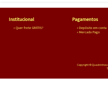
Institucional
Pagamentos
»
Quer frete GRÁTIS?
» Depósito em conta
»
Mercado Pago
Copyright © Quadrinhos d
T