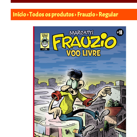
Início
›
Todos os produtos
›
Frauzio
›
Regular