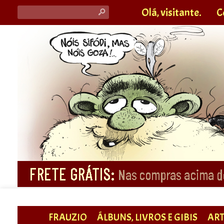
Olá, visitante.
C
s
FRAUZIO
ÁLBUNS, LIVROS E GIBIS
ART