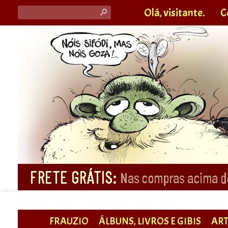
Olá, visitante.
C
s
FRAUZIO
ÁLBUNS, LIVROS E GIBIS
ART