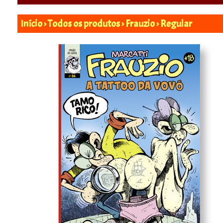
Início
›
Todos os produtos
›
Frauzio
›
Regular