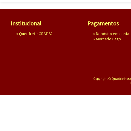
Institucional
Pagamentos
»
Quer frete GRÁTIS?
» Depósito em conta
»
Mercado Pago
Copyright © Quadrinhos d
T