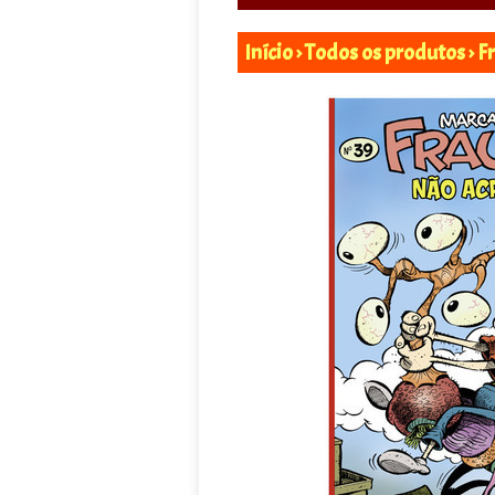
Início
›
Todos os produtos
›
F