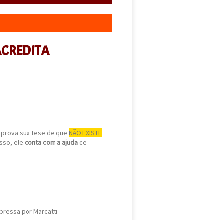
 ACREDITA
mprova sua tese de que
NÃO EXISTE
isso, ele
conta com a ajuda
de
mpressa por Marcatti