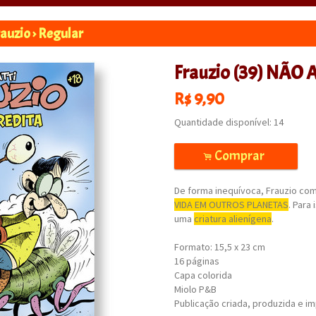
rauzio
›
Regular
Frauzio (39) NÃO
R$
9,90
Quantidade disponível:
14
Comprar
.
De forma inequívoca, Frauzio co
VIDA EM OUTROS PLANETAS
. Para 
uma
criatura alienígena
.
Formato: 15,5 x 23 cm
16 páginas
Capa colorida
Miolo P&B
Publicação criada, produzida e i