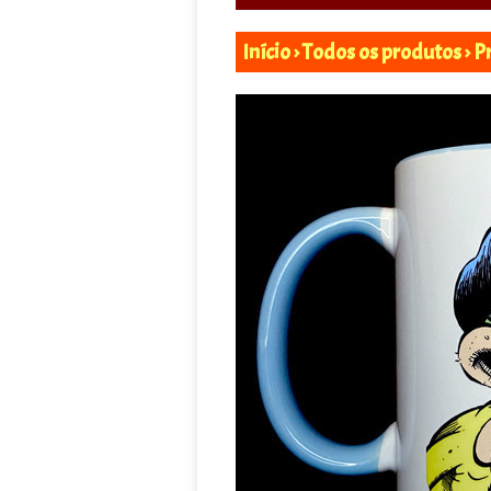
Início
›
Todos os produtos
›
P