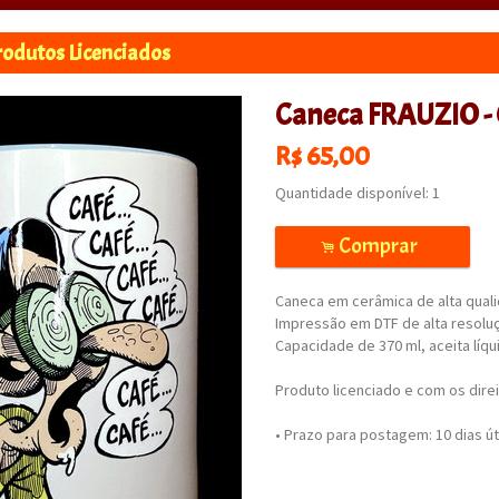
rodutos Licenciados
Caneca FRAUZIO -
R$
65,00
Quantidade disponível:
1
Comprar
.
Caneca em cerâmica de alta quali
Impressão em DTF de alta resoluç
Capacidade de 370 ml, aceita líq
Produto licenciado e com os direi
• Prazo para postagem:
10 dias ú