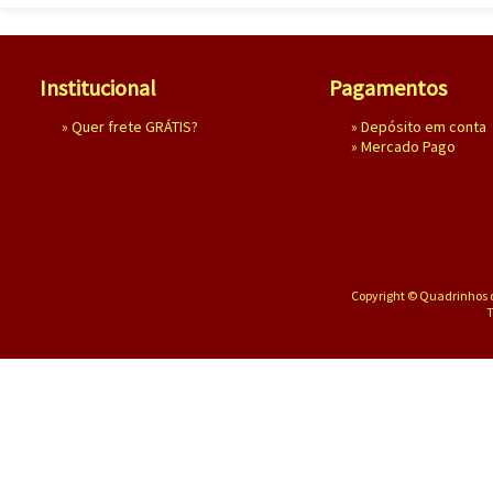
Institucional
Pagamentos
»
Quer frete GRÁTIS?
» Depósito em conta
»
Mercado Pago
Copyright © Quadrinhos d
T