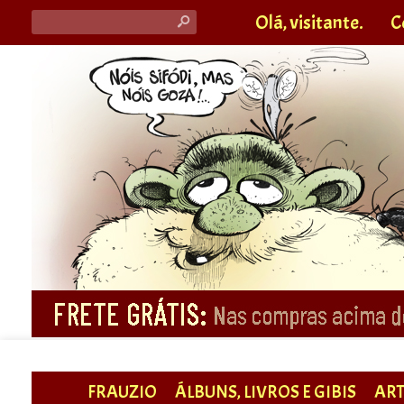
Olá, visitante.
C
s
FRAUZIO
ÁLBUNS, LIVROS E GIBIS
ART