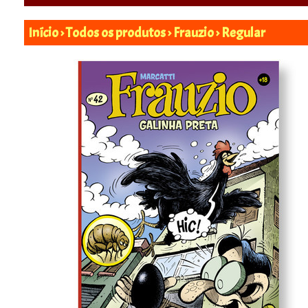
Início
›
Todos os produtos
›
Frauzio
›
Regular