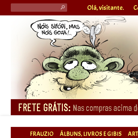
Olá, visitante.
C
s
FRAUZIO
ÁLBUNS, LIVROS E GIBIS
ART