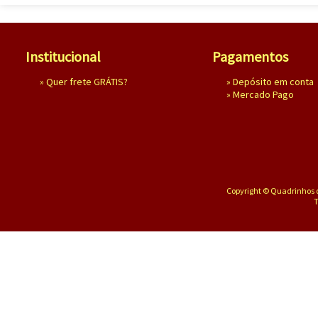
Institucional
Pagamentos
»
Quer frete GRÁTIS?
» Depósito em conta
»
Mercado Pago
Copyright © Quadrinhos d
T